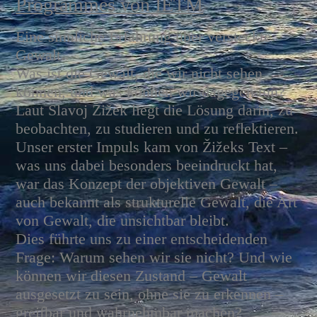
Programmes von IETM
Eine sinnliche Erfahrung über versteckte
Gewalt.
Was ist die Gewalt, die wir nicht sehen
können, und was können wir dagegen tun?
Laut Slavoj Žižek liegt die Lösung darin, zu
beobachten, zu studieren und zu reflektieren.
Unser erster Impuls kam von Žižeks Text –
was uns dabei besonders beeindruckt hat,
war das Konzept der objektiven Gewalt –
auch bekannt als strukturelle Gewalt, die Art
von Gewalt, die unsichtbar bleibt.
Dies führte uns zu einer entscheidenden
Frage: Warum sehen wir sie nicht? Und wie
können wir diesen Zustand – Gewalt
ausgesetzt zu sein, ohne sie zu erkennen –
greifbar und wahrnehmbar machen?