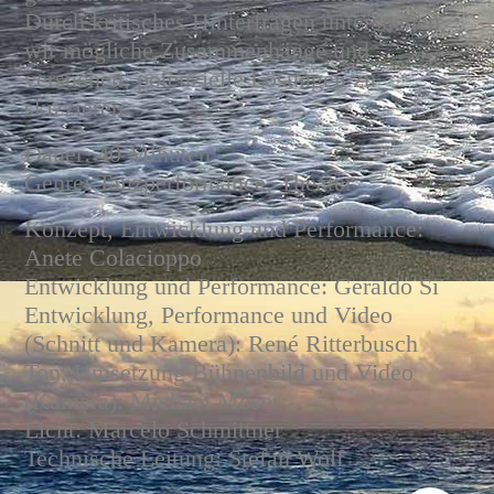
Durch kritisches Hinterfragen untersuchen
wir mögliche Zusammenhänge und
versuchen, potenzielle Lösungen zu
skizzieren.
Dauer: 40 Minuten
Genre: Tanzperformance, Theater
Konzept, Entwicklung und Performance:
Anete Colacioppo
Entwicklung und Performance: Geraldo Si
Entwicklung, Performance und Video
(Schnitt und Kamera): René Ritterbusch
Ton, Umsetzung Bühnenbild und Video
(Kamera): Michael Moser
Licht: Marcelo Schmittner
Technische Leitung: Stefan Wolf