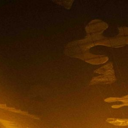
DE
Anete Colacioppo
Feldenkrais
Performance
Theaterpädagogik