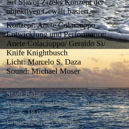
auf Slavoj Zizeks Konzept der
objektiven Gewalt basiert.
Konzept: Anete Colacioppo
Entwicklung und Performance:
Anete Colacioppo/ Geraldo Si/
Knife Knightbusch
Licht: Marcelo S. Daza
Sound: Michael Moser
Premiere: 28.09.2024 im
Acker
Stadt Palast
Weitere Vorstellungen: 29.09.2024,
17. & 18.05.2025
Eingeladen als Teil des