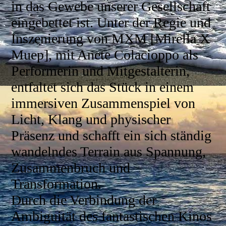
in das Gewebe unserer Gesellschaft
eingebettet ist. Unter der Regie und
Inszenierung von MXM [Mirella X
Muep], mit Anete Colacioppo als
Performerin und Mitgestalterin,
entfaltet sich das Stück in einem
immersiven Zusammenspiel von
Licht, Klang und physischer
Präsenz und schafft ein sich ständig
wandelndes Terrain aus Spannung,
Zusammenbruch und
Transformation.
Durch die Verbindung der
Ambiguität des fantastischen Kinos