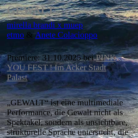
GEWALT
mirella brandi x muep
etmo
&
Anete Colacioppo
Premiere: 31.10.2025 bei
PINK
YOU FEST ! Im Acker Stadt
Palast
„GEWALT“ ist eine multimediale
Performance, die Gewalt nicht als
Spektakel, sondern als unsichtbare,
strukturelle Sprache untersucht, die