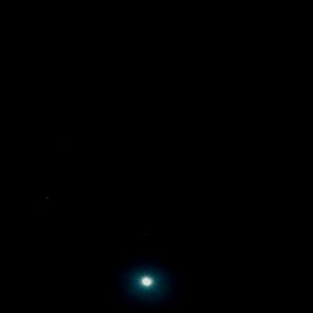
DE
Anete Colacioppo
Feldenkrais
Performance
Theaterpädagogik